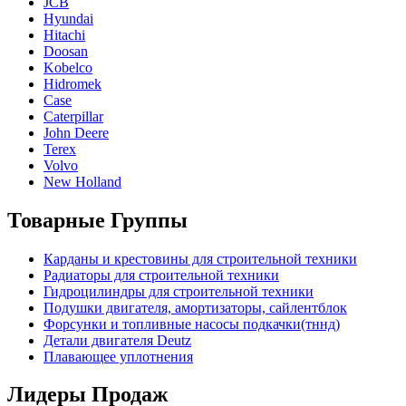
JCB
Hyundai
Hitachi
Doosan
Kobelco
Hidromek
Case
Caterpillar
John Deere
Terex
Volvo
New Holland
Товарные Группы
Карданы и крестовины для строительной техники
Радиаторы для строительной техники
Гидроцилиндры для строительной техники
Подушки двигателя, амортизаторы, сайлентблок
Форсунки и топливные насосы подкачки(тннд)
Детали двигателя Deutz
Плавающее уплотнения
Лидеры Продаж