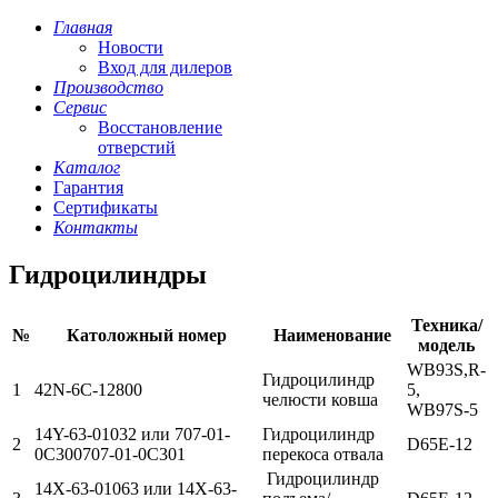
Главная
Новости
Вход для дилеров
Производство
Сервис
Восстановление
отверстий
Каталог
Гарантия
Сертификаты
Контакты
Гидроцилиндры
Техника/
№
Католожный номер
Наименование
модель
WB93S,R-
Гидроцилиндр
1
42N-6C-12800
5,
челюсти ковша
WB97S-5
14Y-63-01032 или 707-01-
Гидроцилиндр
2
D65E-12
0C300707-01-0C301
перекоса отвала
Гидроцилиндр
14X-63-01063 или 14X-63-