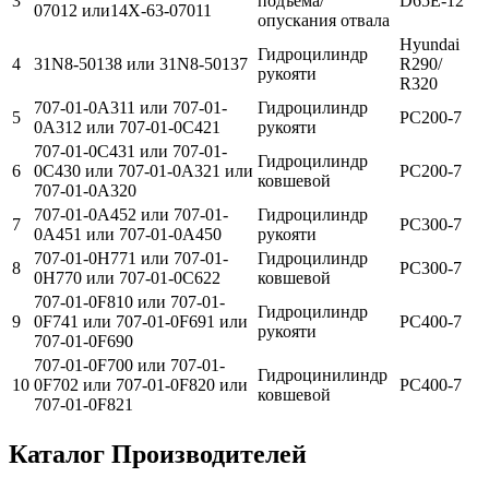
3
подъема/
D65E-12
07012 или14X-63-07011
опускания отвала
Hyundai
Гидроцилиндр
4
31N8-50138 или 31N8-50137
R290/
рукояти
R320
707-01-0A311 или 707-01-
Гидроцилиндр
5
PC200-7
0A312 или 707-01-0C421
рукояти
707-01-0С431 или 707-01-
Гидроцилиндр
6
0C430 или 707-01-0A321 или
PC200-7
ковшевой
707-01-0A320
707-01-0A452 или 707-01-
Гидроцилиндр
7
PC300-7
0A451 или 707-01-0A450
рукояти
707-01-0H771 или 707-01-
Гидроцилиндр
8
PC300-7
0H770 или 707-01-0C622
ковшевой
707-01-0F810 или 707-01-
Гидроцилиндр
9
0F741 или 707-01-0F691 или
PC400-7
рукояти
707-01-0F690
707-01-0F700 или 707-01-
Гидроцинилиндр
10
0F702 или 707-01-0F820 или
PC400-7
ковшевой
707-01-0F821
Каталог Производителей