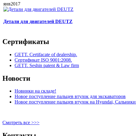
янв
2017
Детали для двигателей DEUTZ
Сертификаты
GETT. Certifacate of dealership.
Сертификат ISO 9001:2008.
GETT. Seshin patent & Law firm
Новости
Новинки на складе!
Новое поступление пальцев втулок для экскаваторов
Новое поступление пальцев втулок на Hyundai, Сальники 
Смотреть все >>>
Контакты