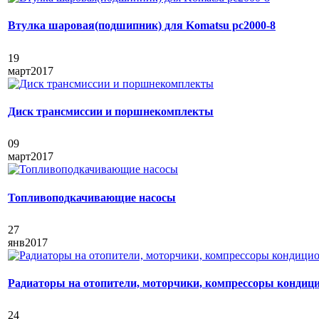
Втулка шаровая(подшипник) для Komatsu pc2000-8
19
март
2017
Диск трансмиссии и поршнекомплекты
09
март
2017
Топливоподкачивающие насосы
27
янв
2017
Радиаторы на отопители, моторчики, компрессоры кондици
24