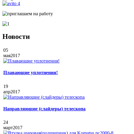
Новости
05
мая
2017
Плавающие уплотнения!
19
апр
2017
Направляющие (слайдеры) телескопа
24
март
2017